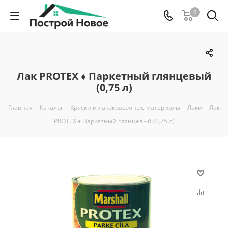
0
Лак PROTEX ♦ Паркетный глянцевый
(0,75 л)
Главная
-
Каталог
-
Краски и лакокрасочные материалы
-
Лаки
-
Лак
PROTEX ♦ Паркетный глянцевый (0,75 л)