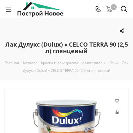
0
Лак Дулукс (Dulux) ♦ CELCO TERRA 90 (2,5
л) глянцевый
Главная
-
Каталог
-
Краски и лакокрасочные материалы
-
Лаки
-
Лак
Дулукс (Dulux) ♦ CELCO TERRA 90 (2,5 л) глянцевый