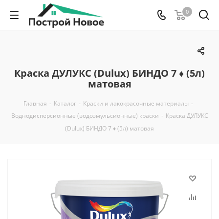
0
Краска ДУЛУКС (Dulux) БИНДО 7 ♦ (5л)
матовая
Главная
-
Каталог
-
Краски и лакокрасочные материалы
-
Воднодисперсионные (водоэмульсионные) краски
-
Краска ДУЛУКС
(Dulux) БИНДО 7 ♦ (5л) матовая