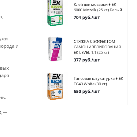
Клей для мозаики ♦ EK
6000 Mozaik (25 кг) Белый
а,
704
руб.
/шт
ружи
СТЯЖКА С ЭФФЕКТОМ
лорода и
САМОНИВЕЛИРОВАНИЯ
ЕК LEVEL 1.1 (25 кг)
377
руб.
/шт
овых
даря
Гипсовая штукатурка ♦ ЕК
TG40 White (30 кг)
550
руб.
/шт
нь.
д —