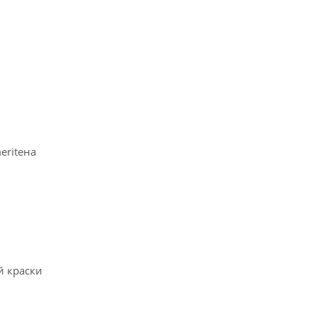
eriteна
й краски