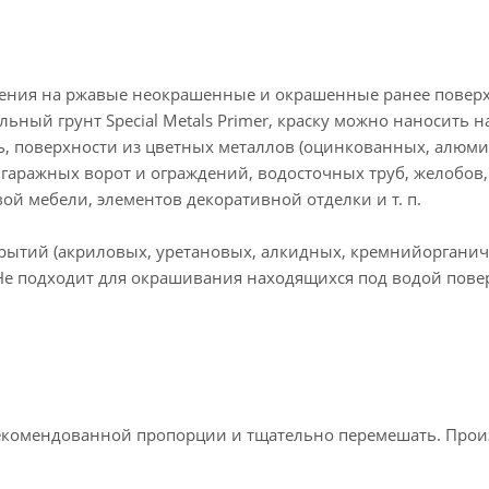
сения на ржавые неокрашенные и окрашенные ранее поверх
ный грунт Special Metals Primer, краску можно наносить н
, поверхности из цветных металлов (оцинкованных, алюм
 гаражных ворот и ограждений, водосточных труб, желобов,
ой мебели, элементов декоративной отделки и т. п.
рытий (акриловых, уретановых, алкидных, кремнийорганич
 Не подходит для окрашивания находящихся под водой пове
екомендованной пропорции и тщательно перемешать. Прои