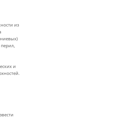
ности из
а
иниевых)
 перил,
еских и
рхностей.
звести