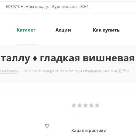
603074, Н. Новгород, ул. Бурнаковская, 30/4
Каталог
Акции
Как купить
аллу ♦ гладкая вишневая (
о металлу
-
Краска Хаммерайт по металлу ♦ гладкая вишневая (0,75 л)
Характеристики