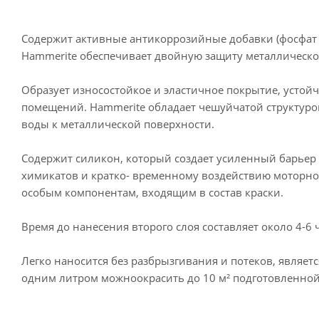
Содержит активные антикоррозийные добавки (фосфат ци
Hammerite обеспечивает двойную защиту металлической
Образует износостойкое и эластичное покрытие, устой
помещений. Hammerite обладает чешуйчатой структуро
воды к металлической поверхности.
Содержит силикон, который создает усиленный барьер 
химикатов и кратко- временному воздействию моторног
особым компонентам, входящим в состав краски.
Время до нанесения второго слоя составляет около 4-6 
Легко наносится без разбрызгивания и потеков, являе
одним литром можноокрасить до 10 м² подготовленной