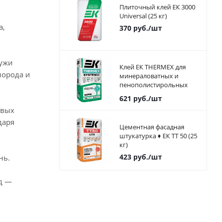
Плиточный клей ЕК 3000
Universal (25 кг)
а,
370
руб.
/шт
ружи
Клей ЕК THERMEX для
лорода и
минераловатных и
пенополистирольных
плит 25 кг
621
руб.
/шт
овых
даря
Цементная фасадная
штукатурка ♦ ЕК ТТ 50 (25
кг)
423
руб.
/шт
нь.
д —