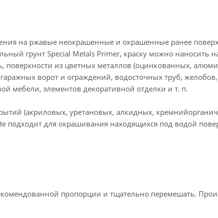
сения на ржавые неокрашенные и окрашенные ранее поверх
ный грунт Special Metals Primer, краску можно наносить н
, поверхности из цветных металлов (оцинкованных, алюм
 гаражных ворот и ограждений, водосточных труб, желобов,
ой мебели, элементов декоративной отделки и т. п.
рытий (акриловых, уретановых, алкидных, кремнийорганич
 Не подходит для окрашивания находящихся под водой пове
екомендованной пропорции и тщательно перемешать. Прои