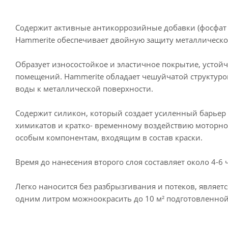
Содержит активные антикоррозийные добавки (фосфат ци
Hammerite обеспечивает двойную защиту металлической
Образует износостойкое и эластичное покрытие, устой
помещений. Hammerite обладает чешуйчатой структуро
воды к металлической поверхности.
Содержит силикон, который создает усиленный барьер 
химикатов и кратко- временному воздействию моторног
особым компонентам, входящим в состав краски.
Время до нанесения второго слоя составляет около 4-6 
Легко наносится без разбрызгивания и потеков, являе
одним литром можноокрасить до 10 м² подготовленной