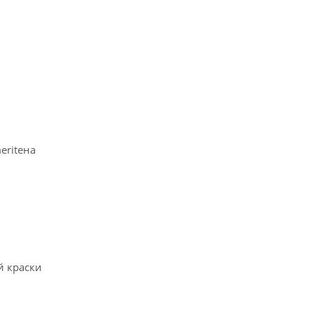
eriteна
й краски