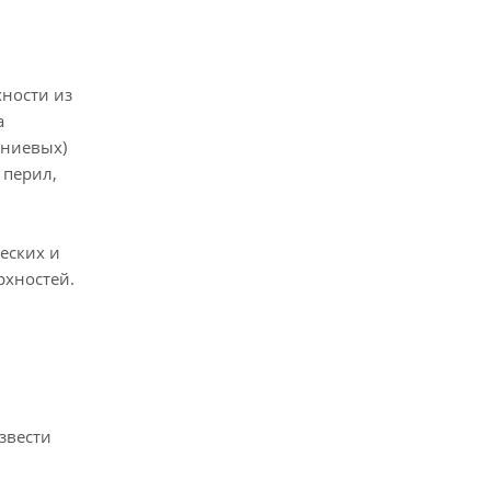
ности из
а
иниевых)
 перил,
еских и
рхностей.
звести