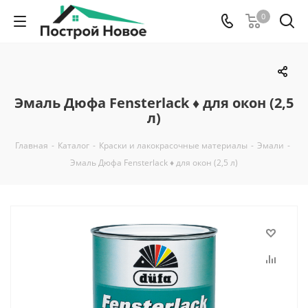
0
Эмаль Дюфа Fensterlack ♦ для окон (2,5
л)
Главная
-
Каталог
-
Краски и лакокрасочные материалы
-
Эмали
-
Эмаль Дюфа Fensterlack ♦ для окон (2,5 л)