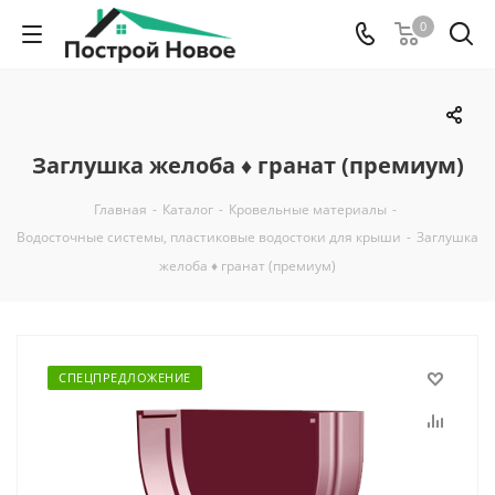
0
Заглушка желоба ♦ гранат (премиум)
Главная
-
Каталог
-
Кровельные материалы
-
Водосточные системы, пластиковые водостоки для крыши
-
Заглушка
желоба ♦ гранат (премиум)
СПЕЦПРЕДЛОЖЕНИЕ