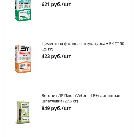
621
руб.
/шт
Цементная фасадная штукатурка ♦ ЕК ТТ 50
(25 кг)
423
руб.
/шт
Ветонит ЛР Плюс (Vetonit LR+) финишная
шпатлевка (27.5 кг)
849
руб.
/шт