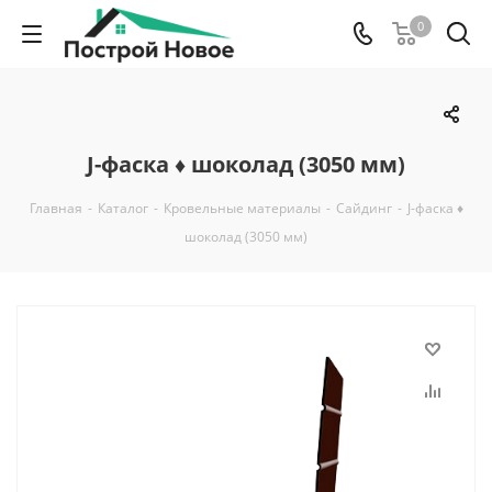
0
J-фаска ♦ шоколад (3050 мм)
Главная
-
Каталог
-
Кровельные материалы
-
Сайдинг
-
J-фаска ♦
шоколад (3050 мм)