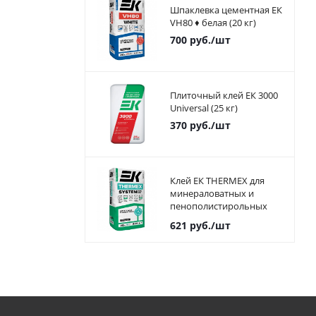
Шпаклевка цементная ЕК
VH80 ♦ белая (20 кг)
700
руб.
/шт
Плиточный клей ЕК 3000
Universal (25 кг)
370
руб.
/шт
Клей ЕК THERMEX для
минераловатных и
пенополистирольных
плит 25 кг
621
руб.
/шт