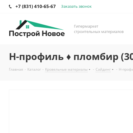
+7 (831) 410-65-67
Заказать звонок
Гипермаркет
строительных материалов
H-профиль ♦ пломбир (3
Главная
-
Каталог
-
Кровельные материалы
-
Сайдинг
-
H-профи