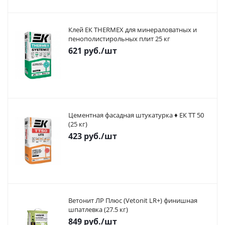
Клей ЕК THERMEX для минераловатных и
пенополистирольных плит 25 кг
621
руб.
/шт
Цементная фасадная штукатурка ♦ ЕК ТТ 50
(25 кг)
423
руб.
/шт
Ветонит ЛР Плюс (Vetonit LR+) финишная
шпатлевка (27.5 кг)
849
руб.
/шт