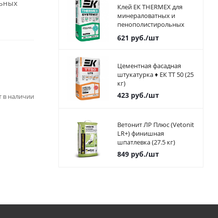
льных
Клей ЕК THERMEX для
минераловатных и
пенополистирольных
плит 25 кг
621
руб.
/шт
Цементная фасадная
штукатурка ♦ ЕК ТТ 50 (25
кг)
423
руб.
/шт
ет в наличии
Ветонит ЛР Плюс (Vetonit
LR+) финишная
шпатлевка (27.5 кг)
849
руб.
/шт