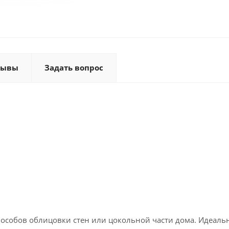
зывы
Задать вопрос
мм
пособов облицовки стен или цокольной части дома. Идеаль