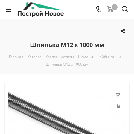
0
Шпилька М12 х 1000 мм
Главная
-
Каталог
-
Крепеж, метизы
-
Шпильки, шайбы, гайки
-
Шпилька М12 х 1000 мм