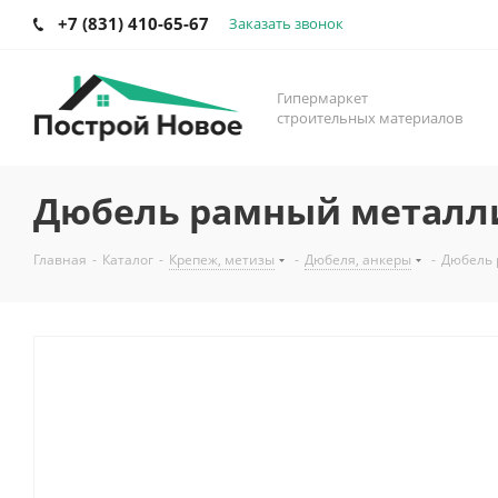
+7 (831) 410-65-67
Заказать звонок
Гипермаркет
строительных материалов
Дюбель рамный металлич
Главная
-
Каталог
-
Крепеж, метизы
-
Дюбеля, анкеры
-
Дюбель 