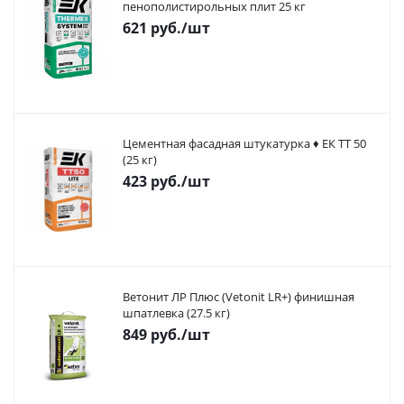
пенополистирольных плит 25 кг
621
руб.
/шт
Цементная фасадная штукатурка ♦ ЕК ТТ 50
(25 кг)
423
руб.
/шт
Ветонит ЛР Плюс (Vetonit LR+) финишная
шпатлевка (27.5 кг)
849
руб.
/шт