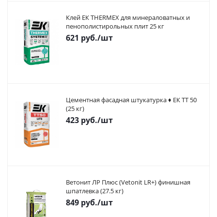
Клей ЕК THERMEX для минераловатных и
пенополистирольных плит 25 кг
621
руб.
/шт
Цементная фасадная штукатурка ♦ ЕК ТТ 50
(25 кг)
423
руб.
/шт
Ветонит ЛР Плюс (Vetonit LR+) финишная
шпатлевка (27.5 кг)
849
руб.
/шт