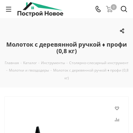
0
Молоток с деревянной ручкой ♦ профи
(0,8 кг)
Главная
-
Каталог
-
Инструменты
-
Столярно-слесарный инструмент
-
Молотки и гвоздодеры
-
Молоток с деревянной ручкой ♦ профи (0,8
кг)