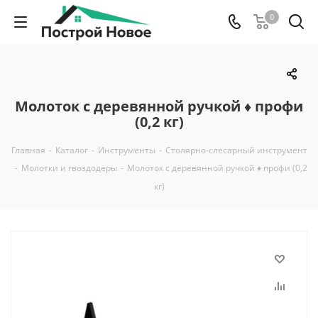
0
Молоток с деревянной ручкой ♦ профи
(0,2 кг)
Главная
-
Каталог
-
Инструменты
-
Столярно-слесарный инструмент
-
Молотки и гвоздодеры
-
Молоток с деревянной ручкой ♦ профи (0,2
кг)