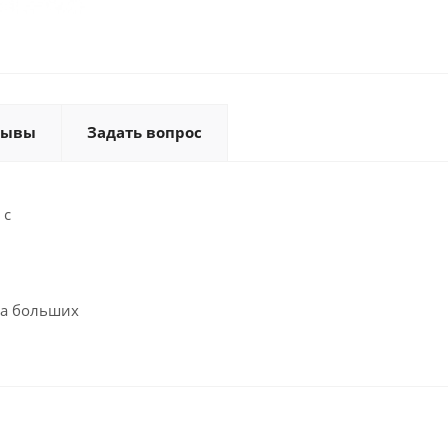
зывы
Задать вопрос
 с
на больших