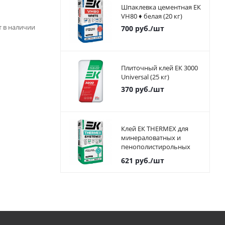
Шпаклевка цементная ЕК
VH80 ♦ белая (20 кг)
ет в наличии
700
руб.
/шт
Плиточный клей ЕК 3000
Universal (25 кг)
370
руб.
/шт
Клей ЕК THERMEX для
минераловатных и
пенополистирольных
плит 25 кг
621
руб.
/шт