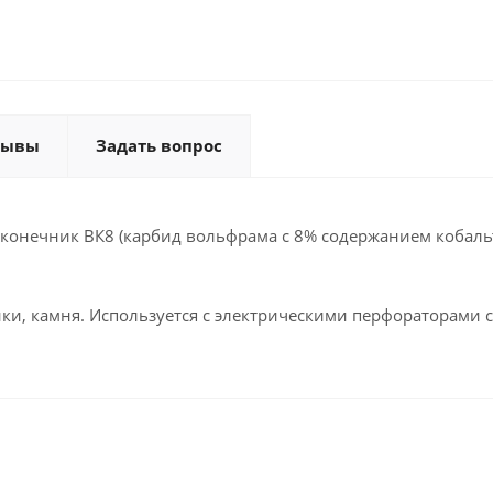
зывы
Задать вопрос
онечник ВК8 (карбид вольфрама с 8% содержанием кобальт
ки, камня. Используется с электрическими перфораторами с