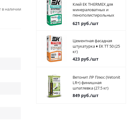
Клей ЕК THERMEX для
ет в наличии
минераловатных и
пенополистирольных
плит 25 кг
621
руб.
/шт
Цементная фасадная
штукатурка ♦ ЕК ТТ 50 (25
кг)
423
руб.
/шт
Ветонит ЛР Плюс (Vetonit
LR+) финишная
шпатлевка (27.5 кг)
849
руб.
/шт