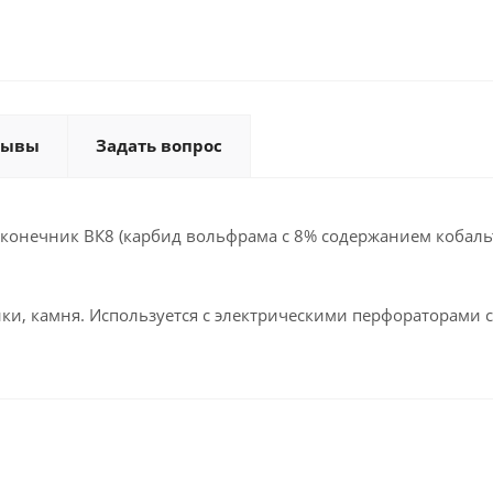
зывы
Задать вопрос
онечник ВК8 (карбид вольфрама с 8% содержанием кобальт
ки, камня. Используется с электрическими перфораторами с