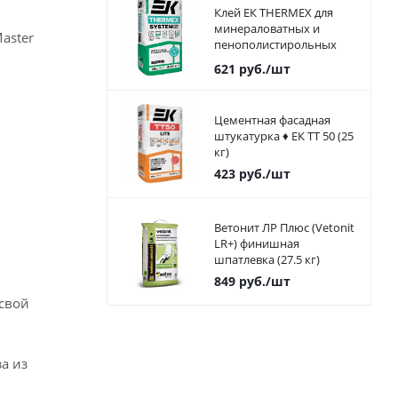
Клей ЕК THERMEX для
минераловатных и
aster
пенополистирольных
плит 25 кг
621
руб.
/шт
Цементная фасадная
штукатурка ♦ ЕК ТТ 50 (25
кг)
423
руб.
/шт
Ветонит ЛР Плюс (Vetonit
LR+) финишная
шпатлевка (27.5 кг)
849
руб.
/шт
 свой
а из