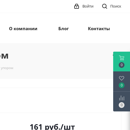
Войти
Поиск
О компании
Блог
Контакты
ом
0
м упором
0
0
161
руб.
/шт