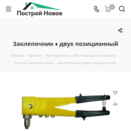
0
Заклепочник ♦ двух позиционный
Главная
-
Каталог
-
Инструменты
-
Монтажный инструмент
-
Ручные заклепочники
-
Заклепочник ♦ двух позиционный