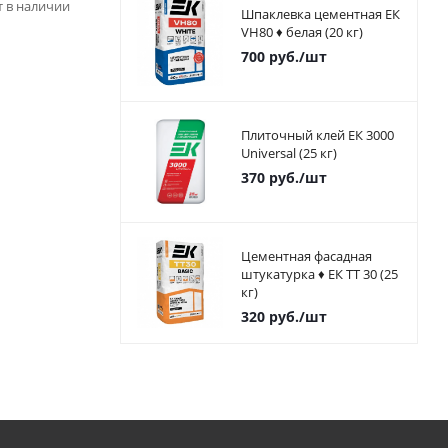
ет в наличии
Шпаклевка цементная ЕК
VH80 ♦ белая (20 кг)
700
руб.
/шт
Плиточный клей ЕК 3000
Universal (25 кг)
370
руб.
/шт
Цементная фасадная
штукатурка ♦ ЕК ТТ 30 (25
кг)
320
руб.
/шт