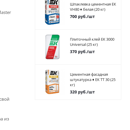
Шпаклевка цементная ЕК
VH80 ♦ белая (20 кг)
aster
700
руб.
/шт
Плиточный клей ЕК 3000
Universal (25 кг)
370
руб.
/шт
Цементная фасадная
штукатурка ♦ ЕК ТТ 30 (25
кг)
320
руб.
/шт
 свой
а из