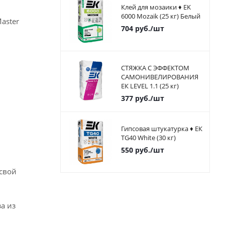
Клей для мозаики ♦ EK
6000 Mozaik (25 кг) Белый
aster
704
руб.
/шт
СТЯЖКА С ЭФФЕКТОМ
САМОНИВЕЛИРОВАНИЯ
ЕК LEVEL 1.1 (25 кг)
377
руб.
/шт
Гипсовая штукатурка ♦ ЕК
TG40 White (30 кг)
550
руб.
/шт
 свой
а из