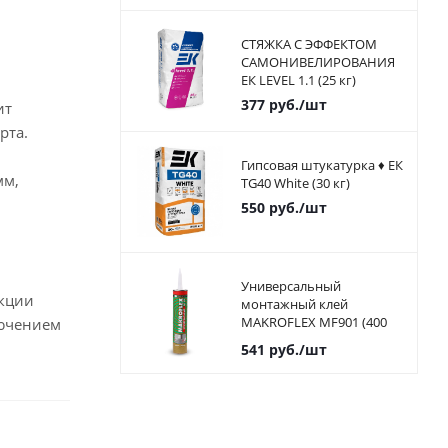
СТЯЖКА С ЭФФЕКТОМ
САМОНИВЕЛИРОВАНИЯ
ЕК LEVEL 1.1 (25 кг)
377
руб.
/шт
ит
рта.
Гипсовая штукатурка ♦ ЕК
мм,
TG40 White (30 кг)
550
руб.
/шт
Универсальный
укции
монтажный клей
MAKROFLEX MF901 (400
лючением
мл)
541
руб.
/шт