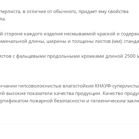
ерлиста, в отличие от обычного, придает ему свойства
ла.
й стороне каждого изделия несмываемой краской и содерж
номинальной длины, ширины и толщины листов (мм); станда
истов с фальцевыми продольными кромками длиной 2500 
окончании гипсоволокнистые влагостойкие КНАУФ-суперлисты
й высокие показатели качества продукции. Качество прод
 сертификатом пожарной безопасности и гигиеническим зак
.