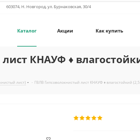
603074, Н. Новгород, ул. Бурнаковская, 30/4
Каталог
Акции
Как купить
ист КНАУФ ♦ влагостойкий 
книстый лист)
-
ГВЛВ Гипсоволокнистый лист КНАУФ ♦ влагостойкий (2,5