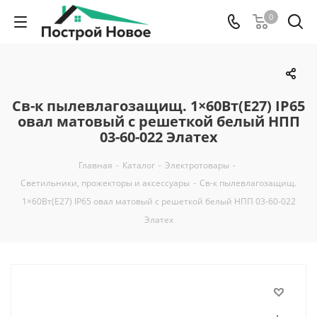
0
Св-к пылевлагозащищ. 1×60Вт(Е27) IP65
овал матовый с решеткой белый НПП
03-60-022 Элатех
Главная
-
Каталог
-
Электротовары
-
Светильники, прожекторы и аксессуары
-
Св-к пылевлагозащищ.
1×60Вт(Е27) IP65 овал матовый с решеткой белый НПП 03-60-022
Элатех