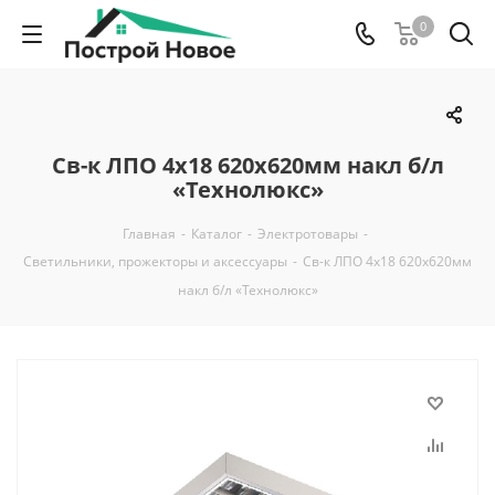
0
Св-к ЛПО 4х18 620х620мм накл б/л
«Технолюкс»
Главная
-
Каталог
-
Электротовары
-
Светильники, прожекторы и аксессуары
-
Св-к ЛПО 4х18 620х620мм
накл б/л «Технолюкс»