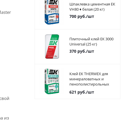
Шпаклевка цементная ЕК
VH80 ♦ белая (20 кг)
aster
700
руб.
/шт
Плиточный клей ЕК 3000
Universal (25 кг)
370
руб.
/шт
Клей ЕК THERMEX для
минераловатных и
пенополистирольных
плит 25 кг
621
руб.
/шт
 свой
а из