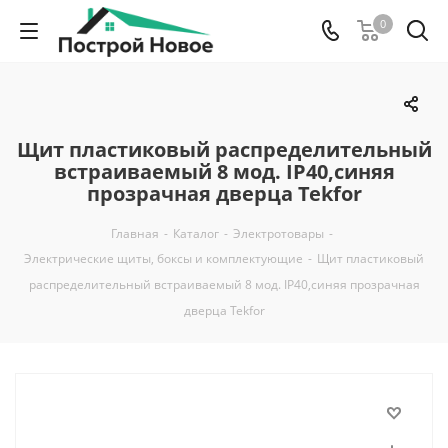
0
Щит пластиковый распределительный
встраиваемый 8 мод. IP40,синяя
прозрачная дверца Tekfor
Главная
-
Каталог
-
Электротовары
-
Электрические щиты, боксы и комплектующие
-
Щит пластиковый
распределительный встраиваемый 8 мод. IP40,синяя прозрачная
дверца Tekfor