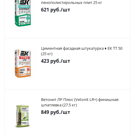
пенополистирольных плит 25 кг
621
руб.
/шт
Цементная фасадная штукатурка ♦ ЕК ТТ 50
(25 кг)
423
руб.
/шт
Ветонит ЛР Плюс (Vetonit LR+) финишная
шпатлевка (27.5 кг)
849
руб.
/шт