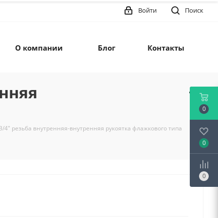
Войти
Поиск
О компании
Блог
Контакты
енняя
0
/4" резьба внутренняя-внутренняя рукоятка флажкового типа
0
0