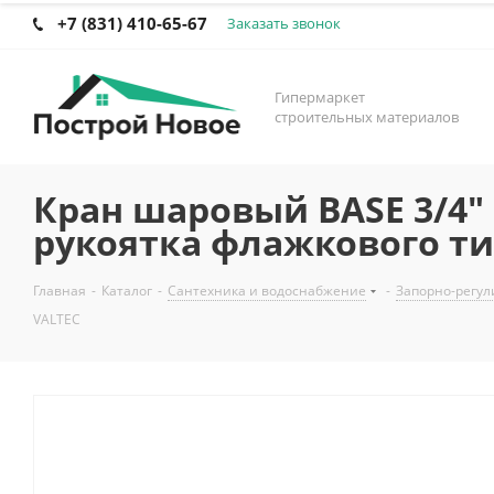
+7 (831) 410-65-67
Заказать звонок
Гипермаркет
строительных материалов
Кран шаровый BASE 3/4"
рукоятка флажкового ти
Главная
-
Каталог
-
Сантехника и водоснабжение
-
Запорно-регул
VALTEC