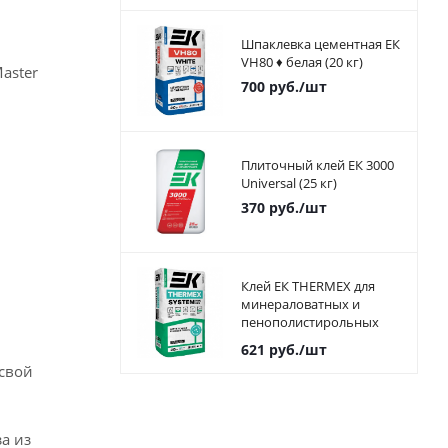
Шпаклевка цементная ЕК
VH80 ♦ белая (20 кг)
aster
700
руб.
/шт
Плиточный клей ЕК 3000
Universal (25 кг)
370
руб.
/шт
Клей ЕК THERMEX для
минераловатных и
пенополистирольных
плит 25 кг
621
руб.
/шт
 свой
а из