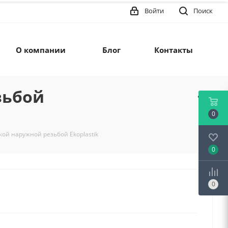
Войти
Поиск
О компании
Блог
Контакты
зьбой
0
кой наружной резьбой Ekoplastik
0
0