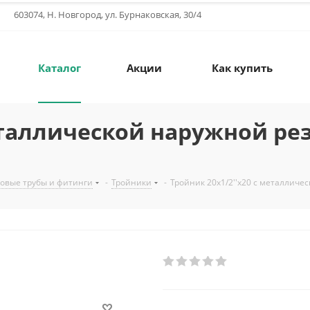
603074, Н. Новгород, ул. Бурнаковская, 30/4
Каталог
Акции
Как купить
металлической наружной ре
овые трубы и фитинги
-
Тройники
-
Тройник 20x1/2''x20 с металличес