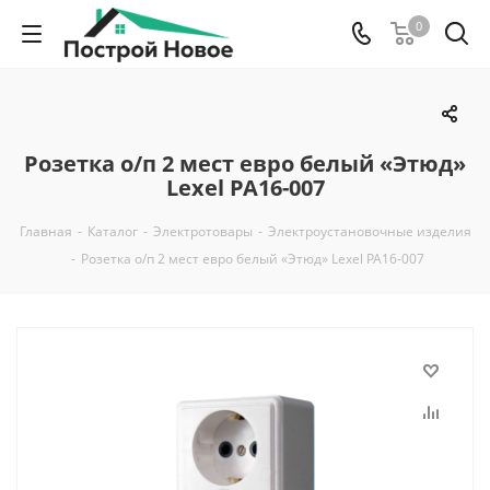
0
Розетка о/п 2 мест евро белый «Этюд»
Lexel РА16-007
Главная
-
Каталог
-
Электротовары
-
Электроустановочные изделия
-
Розетка о/п 2 мест евро белый «Этюд» Lexel РА16-007