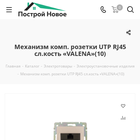
0
Механизм комп. розетки UTP RJ45
сл.кость «VALENA»(10)
Главная
-
Каталог
-
Электротовары
-
Электроустановочные изделия
-
Механизм комп. розетки UTP RJ45 сл.кость «VALENA»(10)